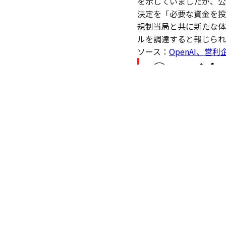
を示していましたが、公
決定を「必要な資金を投
規制当局と共に新たな体
ルを調達すると報じられ
ソース：
OpenAI、
② マイ
「Grok
複数の関係者の話として
(Grok)」を自社クラ
た。テック系メディア「Th
客および社内チームがG
向けプラットフォーム「Az
まで機能提供に留まり学
マスク氏は2018年に
えられています。Micro
ソース：
マイクロソフト