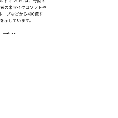
ルトマンCEOは、今回の
者の米マイクロソフトや
ープなどから400億ド
を示しています。
モデル
Iモデル「グロック
討していると報じられまし
ねており、Azure経由で顧
はマイクロソフトの開発者
て提供される見込みで、あく
Iの共同創業者でもある
と対立していることも伝