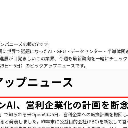
ンパニーズ広報のYです。
日の間に世界で話題になったAI・GPU・データセンター・半導体
進展が目覚ましいこの業界、今週も最新動向を一緒にチェック
月29日〜5日）のピックアップニュースです。
アップニュース
プンAI、営利企業化の計画を断
T」で知られる米OpenAIは5日、営利企業への転換計画を撤回
ると発表しました。昨年末に公益目的会社(PBC)を新設して