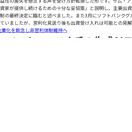
益性の喪失を懸念する声を受け方針転換した形です。サム・ア
資家が提供し続けるための十分な妥協策」と説明し、主要出資
制の最終決定に臨むと述べました。また3月にソフトバンクグル
ていましたが、営利化見送り後も出資受け入れは可能との見解
営利企業化を断念し非営利体制維持へ
クロソフト、マスク氏の生成AI
」を導入か
、米マイクロソフトがイーロン・マスク氏率いるxAI社の生成A
ウドサービスAzure（アジュール）上で利用できるよう導入を検
e Verge」によれば、Microsoftはここ数週間xAIと協議を重
rokを活用できるよう準備を進めているとのことです。Grok
ure AI Foundry (アジュールAIファウンドリー)」を通じ
習用サーバーの提供までは含まれない模様です。なお、OpenA
同社を離れており、経営方針を巡り現CEOのサム・アルトマン氏
softおよびxAIはこの報道にコメントしていません。
、イーロン・マスクのAI「Grok」導入を協議中