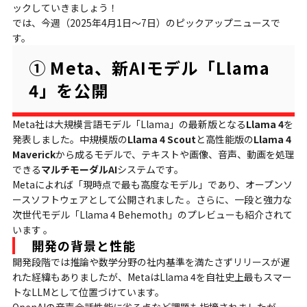
ックしていきましょう！
では、今週（2025年4月1日〜7日）のピックアップニュースで
す。
① Meta、新AIモデル「Llama
4」を公開
Meta社は大規模言語モデル「Llama」の最新版となる
Llama 4
を
発表しました。中規模版の
Llama 4 Scout
と高性能版の
Llama 4
Maverick
から成るモデルで、テキストや画像、音声、動画を処理
できる
マルチモーダルAI
システムです。
Metaによれば「現時点で最も高度なモデル」であり、オープンソ
ースソフトウェアとして公開されました 。さらに、一段と強力な
次世代モデル「Llama 4 Behemoth」のプレビューも紹介されて
います 。
開発の背景と性能
開発段階では推論や数学分野の社内基準を満たさずリリースが遅
れた経緯もありましたが、MetaはLlama 4を自社史上最もスマー
トなLLMとして位置づけています。