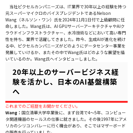
当社ピクセルカンパニーズは、IT業界で30年以上の経験を持つ
元スーパーマイクロのバイスプレジデントであるNelson
Wang（ネルソン・ワン）氏を2024年11月1日付で上級顧問に任
命しました。Wang氏は、AI GPUサーバーアーキテクチャやAIク
ラウドインフラストラクチャー、水冷技術などにおいて高い専門
性を持ち、業界で活躍してきました。昨今、生成AIが進化を続け
る中、ピクセルカンパニーズがどのようにデータセンター事業を
発展していけるか、またその中でWang氏はどのような展望を描
いているのか。Wang氏へインタビューしました。
20年以上のサーバービジネス経
験を活かし、日本のAI基盤構築
へ
――これまでのご経歴をお聞かせください。
Wang：
国立清華大学卒業後に、まず台湾で4〜5年、コンピュー
タ関連機器のセールスの仕事に就きました。その後1997年にアメ
リカのシリコンバレーに行く機会があり、そこではマザーボード
の販売を行っていました。